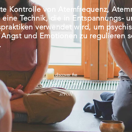
te Kontrolle von Atemfrequenz, Atem
 eine Technik, die in Entspannungs- 
praktiken verwendet wird, um psychis
, Angst und Emotionen zu regulieren 
.
discover the
POWER of breath
scroll