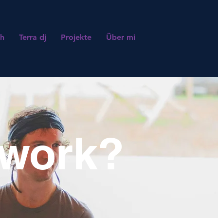
th
Terra dj
Projekte
Über mi
hwork?