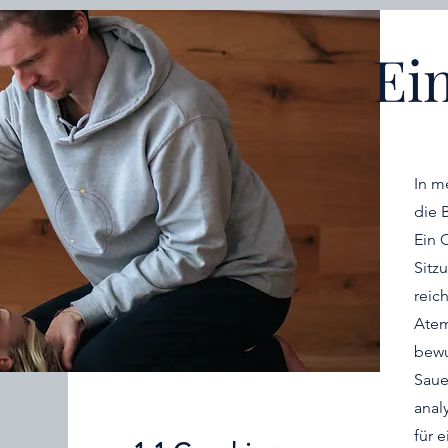
Ei
In m
die 
Ein 
Sitz
Einzelsitzung:
reich
Atem
bewu
Saue
anal
für 