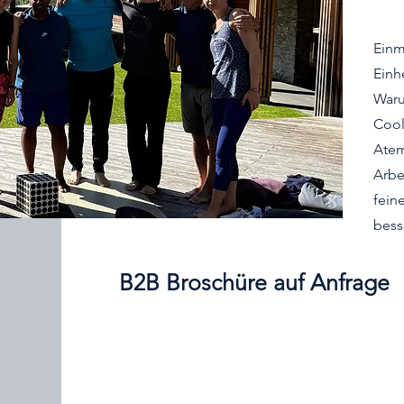
Einm
Einh
War
Cool
Einzelsitzung:
Atem
Arbei
fein
bess
B2B Broschüre auf Anfrage