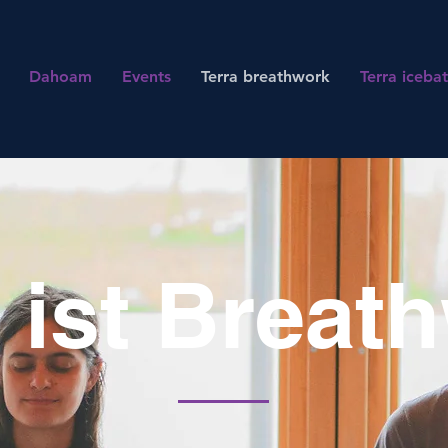
Dahoam
Events
Terra breathwork
Terra iceba
 ist Breat