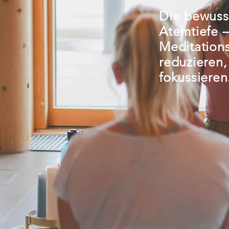
Die bewuss
Atemtiefe –
Meditations
reduzieren
fokussieren