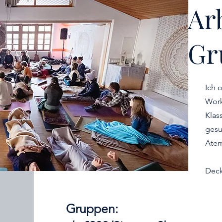
Ar
Gr
Ich 
Work
Klass
Einzelsitzung:
gesu
Atem
Deck
Gruppen: